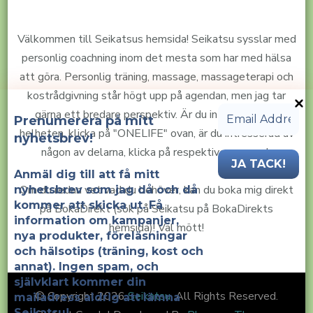
Välkommen till Seikatsus hemsida! Seikatsu sysslar med
personlig coachning inom det mesta som har med hälsa
att göra. Personlig träning, massage, massageterapi och
kostrådgivning står högt upp på agendan, men jag tar
gärna ett bredare perspektiv. Är du intresserad av
Prenumerera på mitt
helheten, klicka på "ONELIFE" ovan, är du intresserad av
nyhetsbrev!
någon av delarna, klicka på respektive menyval.
Anmäl dig till att få mitt
Om du redan vet vad du behöver, kan du boka mig direkt
nyhetsbrev som jag då och då
kommer att skicka ut. Få
på BokaDirekt (sök på Seikatsu på BokaDirekts
information om kampanjer,
hemsida)! Väl mött!
nya produkter, föreläsningar
och hälsotips (träning, kost och
annat). Ingen spam, och
självklart
kommer din
© Copyright 2026
Seikatsu
. All Rights Reserved.
mailadress aldrig att lämna
Seikatsu!