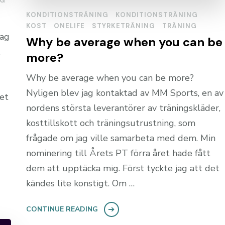
NG
KONDITIONSTRÄNING
KONDITIONSTRÄNING
KOST
ONELIFE
STYRKETRÄNING
TRÄNING
jag
Why be average when you can be
,
more?
Why be average when you can be more?
Nyligen blev jag kontaktad av MM Sports, en av
det
nordens största leverantörer av träningskläder,
kosttillskott och träningsutrustning, som
frågade om jag ville samarbeta med dem. Min
nominering till Årets PT förra året hade fått
dem att upptäcka mig. Först tyckte jag att det
kändes lite konstigt. Om …
CONTINUE READING