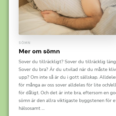
SÖMN
Mer om sömn
Sover du tillräckligt? Sover du tillräcklig län
Sover du bra? Är du utvilad när du måste kli
upp? Om inte så är du i gott sällskap. Alldele
för många av oss sover alldeles för lite och/el
för dåligt. Och det är inte bra, eftersom en g
sömn är den allra viktigaste byggstenen för e
hälsosamt …