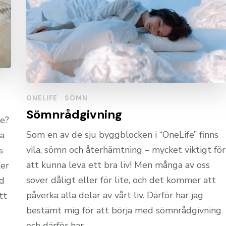
ONELIFE
SÖMN
Sömnrådgivning
ge?
Som en av de sju byggblocken i “OneLife” finns
va
vila, sömn och återhämtning – mycket viktigt för
s
att kunna leva ett bra liv! Men många av oss
ler
sover dåligt eller för lite, och det kommer att
od
påverka alla delar av vårt liv. Därför har jag
tt
bestämt mig för att börja med sömnrådgivning
och därför har …