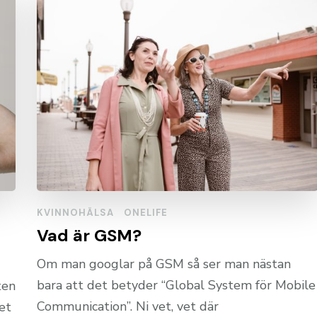
KVINNOHÄLSA
ONELIFE
Vad är GSM?
Om man googlar på GSM så ser man nästan
bara att det betyder “Global System för Mobile
ten
Communication”. Ni vet, vet där
vet